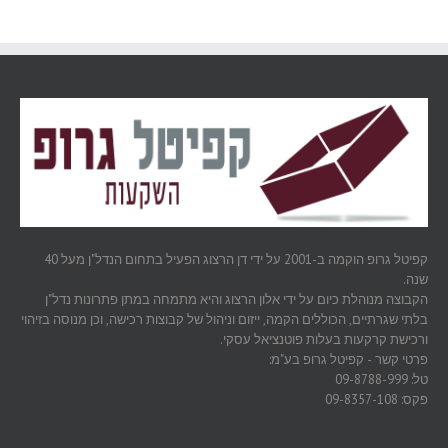
קפיטל גרופ הוקמה ב-2001 על ידי דן הרצוג הפעיל בתחום הנדל"ן מעל 40
שנה.
הקבוצה מנוהלת כיום על ידי אלון הרצוג והיא מתמחה במתן פתרונות נדל"ן
בלתי שגרתיים, הכוללים הקמה, ייזום וניהול של קבוצות רכישה, וכן מנוסה בזיהוי
ורכישת קרקעות בעלות פוטנציאל עסקי.
פרטי קשר - קפיטל גרופ בע"מ:
טל: 09-8788-999
פקס: 09-8357-108