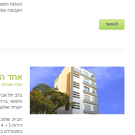
הקבוצה עמדה
להמשך
אחד העם
נמכר-אוכלס
,
פ
בלב תל אביב
והפנאי ,ברח
יוקרתי ואלג
בסטנדרט בני