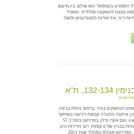
הספורט בקמפוס באר שבע
ל הספורט בקמפוס" הוא שילוב בין מיקום
ספט מנצח להשקעה סולידית. המגדל
 174 יחידות דיור, אידיאליות לסטודנטים ולסגל
132-13, ת"א
רוייקטים
ים הנחשקים בעיר, ברחוב נחלת בנימין
 בנימין 132-134, ת"א
ין, אירגנה החברה קבוצת רכישה בשיתוף
עם קבוצת חג’ג’ ועם אקרו נדלן. בפרויקט בסה"כ 57
יחידות ו 3 חנויות בבניין של 6 קומות. רוב הדירות הינן
של 2 חדרים. הפרויקט אוכלס במהלך שנת 2011.