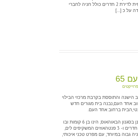
העלות הסופית לדירת 2 חדרים כולל חניה לחברי
 על כ […]
 65
רוייקטים
 הישנה והתוססת בקרבת מרכזי הבילוי
אחד העם 65
וב אחד העם,נבנה בית מגורים חדש
נטי,הבית ברחוב אחד העם.
הבית, שתוכנן בסגנון הבאוהאוס, הינו בן 6 קומות ובו
דירות 3 ו- 4 חדרים ו- 3 פנטהאוזים המשקיפים לים,
ה גבוה במיוחד, עם מפרט טכני איכותי,