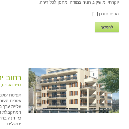
יוקרתי ומושקע, חניה צמודה ומחסן לכל דירה.
הבית תוכנן […]
להמשך
רחוב יהודה
בנייני מגורים
,
ב
תפיסת עולמ
רחוב 
אזורים העומד
עליית ערך נ
המתקבלת דר
כזו הנה ברח
ירושלים.