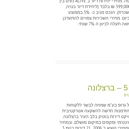
התחתית חיפה. מחירי יחידות דיור ב ALIVE נעים בין
381,000 – 399,000 ₪ בלבד (ליחידת דיור בנויה,
מרוהטת ומושכרת). הנכס מניב כ- 5% בממוצע
יום. מחירי השכירות צפויים להתעדכן
עלה לכיוון ה 7% שנתי.
טים
 גרופ בע"מ שמחה לבשר ללקוחות
שיפרר 5 – ברצלונה
זדמנות חדשה להשקעה אטרקטיבית
יקט דירות בוטיק בלב העיר ברצלונה.
 אינטימי ומקסים במיקום מושלם, ובמחיר
של כ 50% ממחירי השיא ב 2006. 21 דירות בנות 3