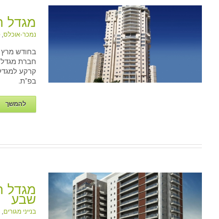
מגדל 
נמכר-אוכלס
,
פ
בפ"ת.
להמשך
מגדל ה
שבע
בנייני מגורים
,
נ