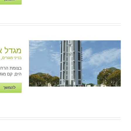
מגדל א
בנייני מגורים
,
נ
מג
הים, קם מגדל מ
להמשך