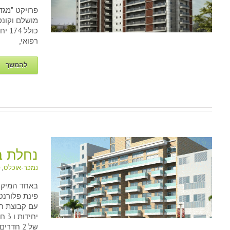
מגדל 
פרויקט "מגד
מושלם וקונ
כולל
רפואי,
להמשך
נחלת בנימין 4
נמכר-אוכלס
,
פ
באחד המיקומ
נחלת
פינת פלורנט