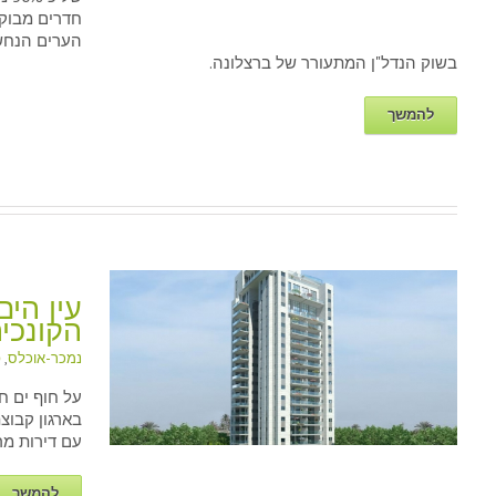
חדרים מבוק
הערים הנחש
בשוק הנדל"ן המתעורר של ברצלונה.
להמשך
עין הי
הקונכי
נמכר-אוכלס
,
פ
עין ה
על חוף ים 
בארגון קבוצ
עם דירות מרו
להמשך