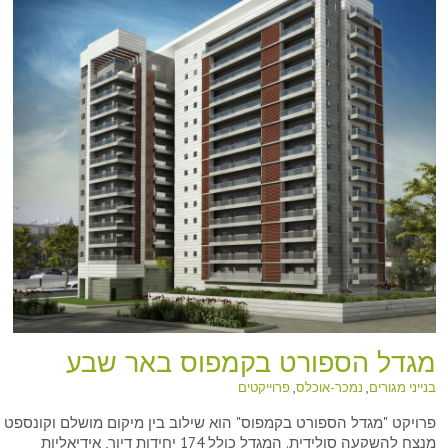
מגדל הספורט בקמפוס באר שבע
בנייני מגורים
,
נמכר-אוכלס
,
פרוייקטים
פרויקט "מגדל הספורט בקמפוס" הוא שילוב בין מיקום מושלם וקונספט
מנצח להשקעה סולידית. המגדל כולל 174 יחידות דיור, אידיאליות