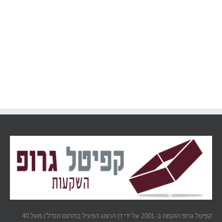
קפיטל גרופ הוקמה ב-2001 על ידי דן הרצוג הפעיל בתחום הנדל"ן מעל 40