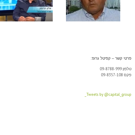
דן הרצוג מייסד קפיטל גרופ,
מגדל הספורט בקמפוס באר
בראיון ל"לילה כלכלי" על
שבע – בבניה
הטבת המע"מ החדשה
פרטי קשר – קפיטל גרופ:
טלפון 09-8788-999
פקס 09-8357-108
Tweets by @capital_group_