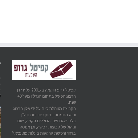
ערוץ 2 – זינוק במחירי הנדל"ן
ב-6.4% בשליש הראשון של
בבאר שבע
2010
פ
ה
ה
ל
קפיטל גרופ הוקמה ב-2001 על ידי דן
W
הרצוג הפעיל בתחום הנדל"ן מעל 40
שנה.
הקבוצה מנוהלת כיום על ידי אלון הרצוג
והיא מתמחה במתן פתרונות נדל"ן
בלתי שגרתיים, הכוללים הקמה, ייזום
וניהול של קבוצות רכישה, וכן מנוסה
בזיהוי ורכישת קרקעות בעלות פוטנציאל