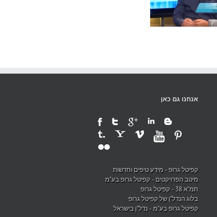
אלון הרצוג מנכ"ל קפיטל
לה כלכלי" על
גרופ, בראיון ל"סודות הנדל"ן"
"מ החדשה
אנחנו גם כאן
קפיטל גרופ - מידע טיפים וחדשות
מיטב הפרויקטים - קפיטל גרופ בע"מ
תמ"א 38 - קפיטל גרופ
בלוג הנדל"ן של קפיטל גרופ
קפיטל גרופ בע"מ - נדל"ן בישראל