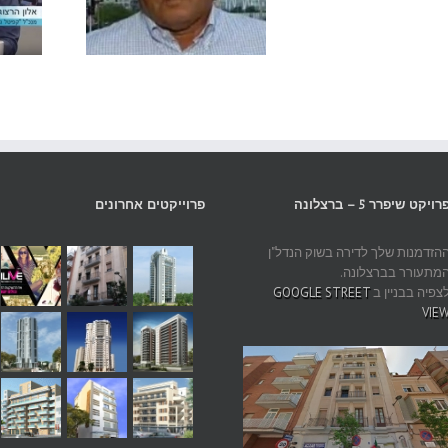
שיחה עם דני הרצוג, בעלי
בראיון ל"לי
קפיטל גרופ
הטבת המע
רויקט שיפרר 5 – ברצלונה
פרוייקטים אחרונים
הזדמנות שלך לדירה בשוק הנדל"ן
מתעורר בברצלונה.
צפיה בבניין ב
GOOGLE STREET
VIE