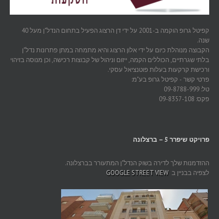
קפיטל גרופ הוקמה ב-2001 על ידי דן הרצוג הפעיל בתחום הנדל"ן מעל 40
שנה.
הקבוצה מנוהלת כיום על ידי אלון הרצוג והיא מתמחה במתן פתרונות נדל"ן
בלתי שגרתיים, הכוללים הקמה, ייזום וניהול של קבוצות רכישה, וכן מנוסה בזיהוי
ורכישת קרקעות בעלות פוטנציאל עסקי.
פרטי קשר - קפיטל גרופ בע"מ:
טל: 09-8788-999
פקס: 09-8357-108
פרויקט שיפרר 5 – ברצלונה
ההזדמנות שלך לדירה בשוק הנדל"ן המתעורר בברצלונה.
לצפיה בבניין ב
GOOGLE STREET VIEW