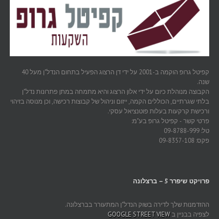
קפיטל גרופ הוקמה ב-2001 על ידי דן הרצוג הפעיל בתחום הנדל"ן מעל 40
שנה.
הקבוצה מנוהלת כיום על ידי אלון הרצוג והיא מתמחה במתן פתרונות נדל"ן
בלתי שגרתיים, הכוללים הקמה, ייזום וניהול של קבוצות רכישה, וכן מנוסה בזיהוי
ורכישת קרקעות בעלות פוטנציאל עסקי.
פרטי קשר - קפיטל גרופ בע"מ:
טל: 09-8788-999
פקס: 09-8357-108
פרויקט שיפרר 5 – ברצלונה
ההזדמנות שלך לדירה בשוק הנדל"ן המתעורר בברצלונה.
לצפיה בבניין ב
GOOGLE STREET VIEW