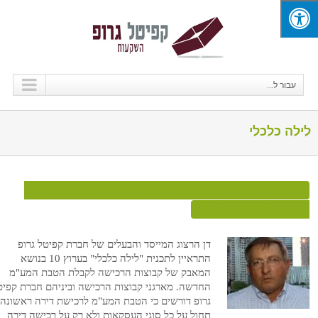
עבור ל...
לילה כלכלי
דן הרצוג מייסד קפיטל גרופ, בראיון ל"לילה כלכלי" על
הטבת המע"מ החדשה
דן הרצוג המייסד והבעלים של חברת קפיטל גרופ
התראיין לתכנית "לילה כלכלי" בערוץ 10 בנושא
המאבק של קבוצות הרכישה לקבלת הטבת המע"מ
דן הרצוג מייסד
החדשה. מארגני קבוצות הרכישה וביניהם חברת קפיט
קפיטל גרופ,
גרופ דורשים כי הטבת המע"מ לרכישת דירה ראשונה
בראיון ל"לילה
תחול על כל סוגי העסקאות ולא רק על רכישה דירה
כלכלי" על הטבת