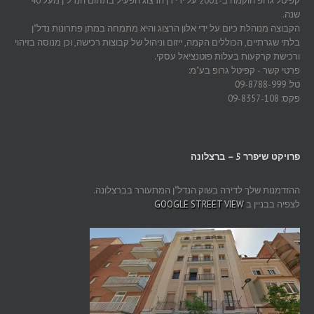
קפיטל גרופ הוקמה ב-2001 על ידי דן הרצוג הפעיל בתחום הנדל"ן מעל 40
שנה.
הקבוצה מנוהלת כיום על ידי אלון הרצוג והיא מתמחה במתן פתרונות נדל"ן
בלתי שגרתיים, הכוללים הקמה, ייזום וניהול של קבוצות רכישה, וכן מנוסה בזיהוי
ורכישת קרקעות בעלות פוטנציאל עסקי.
פרטי קשר - קפיטל גרופ בע"מ:
טל: 09-8788-999
פקס: 09-8357-108
פרויקט שיפרר 5 – ברצלונה
ההזדמנות שלך לדירה בשוק הנדל"ן המתעורר בברצלונה.
לצפיה בבניין ב
GOOGLE STREET VIEW