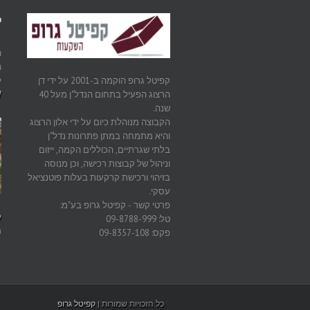
פ
ה
ה
ל
קפיטל גרופ הוקמה ב-2001 על ידי דן
W
הרצוג הפעיל בתחום הנדל"ן מעל 40
שנה.
הקבוצה מנוהלת כיום על ידי אלון הרצוג
והיא מתמחה במתן פתרונות נדל"ן
בלתי שגרתיים, הכוללים הקמה, ייזום
וניהול של קבוצות רכישה, וכן מנוסה
בזיהוי ורכישת קרקעות בעלות פוטנציאל
עסקי.
פרטי קשר - קפיטל גרופ בע"מ:
ק
טל: 09-8788-999
מ
פקס: 09-8357-108
כל הזכויות שמורות |
קפיטל גרופ